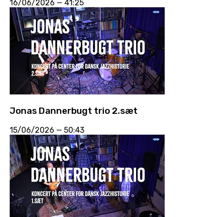
16/06/2026
—
41:25
Jonas Dannerbugt trio 2.sæt
15/06/2026
—
50:43